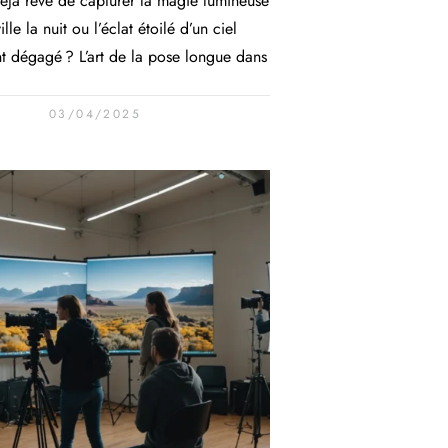
éjà rêvé de capturer la magie lumineuse
ille la nuit ou l’éclat étoilé d’un ciel
t dégagé ? L’art de la pose longue dans
03/04/2025