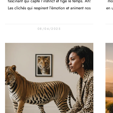
fascinant qui capte l’instinct et fige le temps. Ah!
mo
Les clichés qui respirent l’émotion et animent nos
en u
08/04/2025