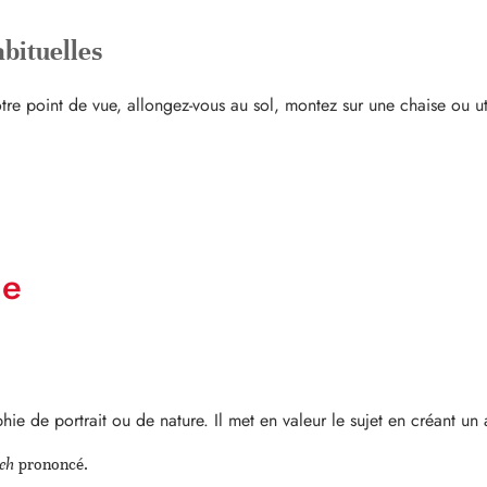
abituelles
re point de vue, allongez-vous au sol, montez sur une chaise ou ut
.
ue
e de portrait ou de nature. Il met en valeur le sujet en créant un a
eh
prononcé.