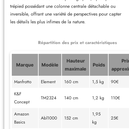
trépied possédant une colonne centrale détachable ou
inversible, offrant une variété de perspectives pour capter
les détails les plus infimes de la nature.
Répartition des prix et caractéristiques
Hauteur
Pri
Marque
Modèle
Poids
maximale
approxi
Manfrotto
Element
160 cm
1,5 kg
90€
K&F
TM2324
140 cm
1,2 kg
110€
Concept
Amazon
1,95
Abl1000
152 cm
25€
Basics
kg