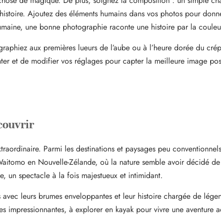
 chose de magique. De plus, soignez la composition : un simple c
 histoire. Ajoutez des éléments humains dans vos photos pour donne
aine, une bonne photographie raconte une histoire par la couleur, 
otographiez aux premières lueurs de l’aube ou à l’heure dorée du cr
er et de modifier vos réglages pour capter la meilleure image pos
couvrir
xtraordinaire. Parmi les destinations et paysages peu conventionnel
 Waitomo en Nouvelle-Zélande, où la nature semble avoir décidé de
, un spectacle à la fois majestueux et intimidant.
es avec leurs brumes enveloppantes et leur histoire chargée de lége
es impressionnantes, à explorer en kayak pour vivre une aventure