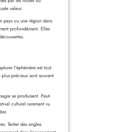
sés par les foules ou
uste valeur.
 un pays ou une région dans
orment profondément. Elles
découvertes.
pturer l’éphémère est tout
s plus précieux sont souvent
agie se produisent. Peut-
tival culturel rarement vu
ter.
ves. Tenter des angles