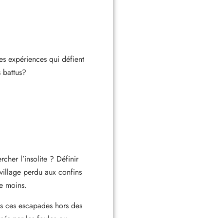
es expériences qui défient
 battus?
her l’insolite ? Définir
 village perdu aux confins
le moins.
ans ces escapades hors des