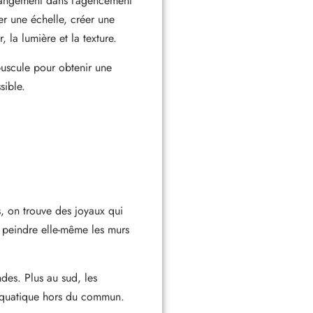
hangement dans l’agencement
r une échelle, créer une
la lumière et la texture.
épuscule pour obtenir une
sible.
s, on trouve des joyaux qui
 peindre elle-même les murs
ndes. Plus au sud, les
 aquatique hors du commun.