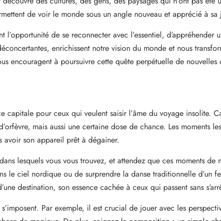
y découvre des cultures, des gens, des paysages qui n’ont pas été u
rmettent de voir le monde sous un angle nouveau et apprécié à sa j
ent l’opportunité de se reconnecter avec l’essentiel, d’appréhender
s déconcertantes, enrichissent notre vision du monde et nous transf
us encouragent à poursuivre cette quête perpétuelle de nouvelles 
 capitale pour ceux qui veulent saisir l’âme du voyage insolite. Ca
e d’orfèvre, mais aussi une certaine dose de chance. Les moments le
s avoir son appareil prêt à dégainer.
dans lesquels vous vous trouvez, et attendez que ces moments de m
s le ciel nordique ou de surprendre la danse traditionnelle d’un fes
e d’une destination, son essence cachée à ceux qui passent sans s’arrê
s’imposent. Par exemple, il est crucial de jouer avec les perspecti