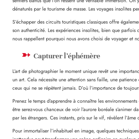
sentiers battus que l’on ressent une véritable immersion. On 
dénaturés par le tourisme de masse. Les voyages insolites pe
S’échapper des circuits touristiques classiques offre égalem
son authenticité. Les expériences insolites, bien que parfoi
nous rappellent pourquoi nous avons choisi de voyager et no
Capturer l’éphémère
L’art de photographier le moment unique revêt une importance
un art. Cela nécessite une attention sans faille, une patienc
ceux qui ne se répètent jamais. D’où l’importance de toujour
Prenez le temps d’apprendre à connaître les environnements 
être serez-vous chanceux de voir l’aurore boréale s’animer dan
par les étrangers. Ces instants, pris sur le vif, révèlent l’âm
Pour immortaliser l’inhabituel en image, quelques techniques 